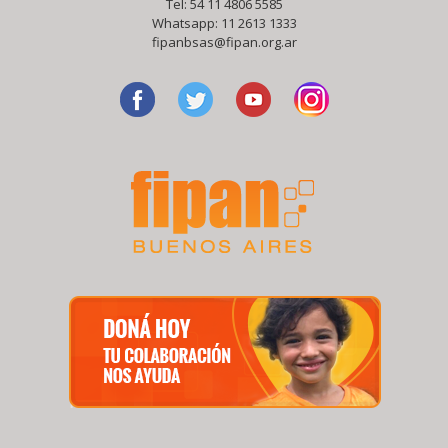
Tel: 54 11 4806 5585
Whatsapp:
11 2613 1333
fipanbsas@fipan.org.ar