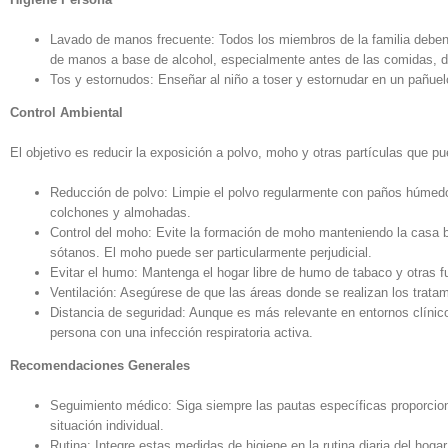
Lavado de manos frecuente: Todos los miembros de la familia deben
de manos a base de alcohol, especialmente antes de las comidas, de
Tos y estornudos: Enseñar al niño a toser y estornudar en un pañuel
Control Ambiental
El objetivo es reducir la exposición a polvo, moho y otras partículas que pue
Reducción de polvo: Limpie el polvo regularmente con paños húmedos 
colchones y almohadas.
Control del moho: Evite la formación de moho manteniendo la casa 
sótanos. El moho puede ser particularmente perjudicial.
Evitar el humo: Mantenga el hogar libre de humo de tabaco y otras fu
Ventilación: Asegúrese de que las áreas donde se realizan los tratam
Distancia de seguridad: Aunque es más relevante en entornos clínic
persona con una infección respiratoria activa.
Recomendaciones Generales
Seguimiento médico: Siga siempre las pautas específicas proporcion
situación individual.
Rutina: Integre estas medidas de higiene en la rutina diaria del hog