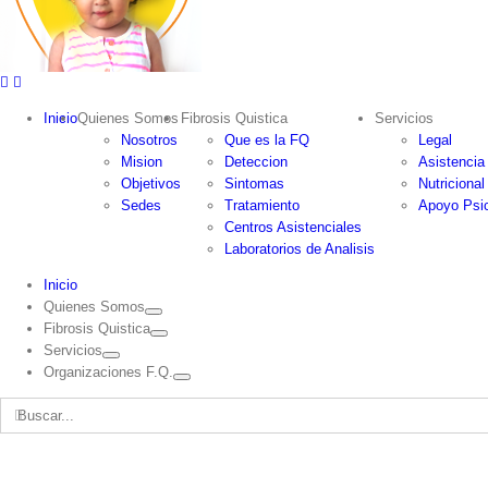
Inicio
Quienes Somos
Fibrosis Quistica
Servicios
Nosotros
Que es la FQ
Legal
Mision
Deteccion
Asistencia
Objetivos
Sintomas
Nutricional
Sedes
Tratamiento
Apoyo Psic
Centros Asistenciales
Laboratorios de Analisis
Inicio
Quienes Somos
Fibrosis Quistica
Servicios
Organizaciones F.Q.
Buscar