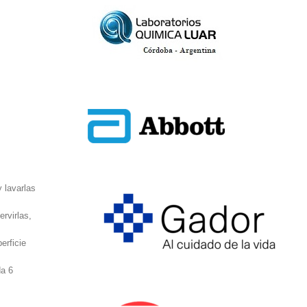
 lavarlas
ervirlas,
erficie
da 6