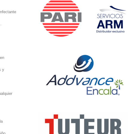
nfectante
.
 en
s y
alquier
la
iño.