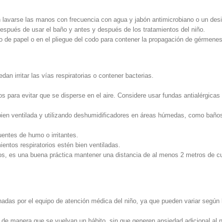
 lavarse las manos con frecuencia con agua y jabón antimicrobiano o un desi
spués de usar el baño y antes y después de los tratamientos del niño.
o de papel o en el pliegue del codo para contener la propagación de gérmenes
dan irritar las vías respiratorias o contener bacterias.
para evitar que se disperse en el aire. Considere usar fundas antialérgicas
bien ventilada y utilizando deshumidificadores en áreas húmedas, como baño
entes de humo o irritantes.
ientos respiratorios estén bien ventiladas.
os, es una buena práctica mantener una distancia de al menos 2 metros de cu
adas por el equipo de atención médica del niño, ya que pueden variar según 
ar de manera que se vuelvan un hábito, sin que generen ansiedad adicional al n